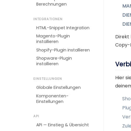
Berechnungen
MA
DIE
INTEGRATIONEN
DIE
HTML-Snippet Integration
Magento-Plugin
Direkt
installieren
Copy-B
Shopify-Plugin installieren
Shopware-Plugin
Verb
installieren
Hier s
EINSTELLUNGEN
deinem
Globale Einstellungen
Komponenten-
Sho
Einstellungen
Plu
Ver
API
API — Einstieg & Übersicht
Zul