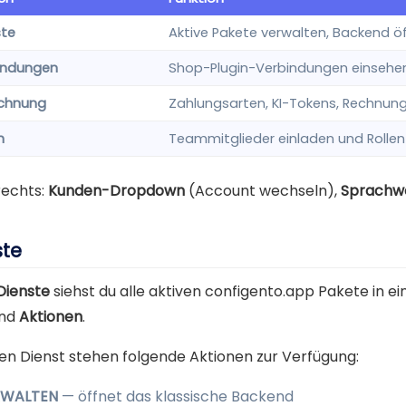
ste
Aktive Pakete verwalten, Backend ö
indungen
Shop-Plugin-Verbindungen einsehe
chnung
Zahlungsarten, KI-Tokens, Rechnun
m
Teammitglieder einladen und Rolle
echts:
Kunden-Dropdown
(Account wechseln),
Sprachw
ste
Dienste
siehst du alle aktiven configento.app Pakete in e
nd
Aktionen
.
den Dienst stehen folgende Aktionen zur Verfügung:
RWALTEN
— öffnet das klassische Backend