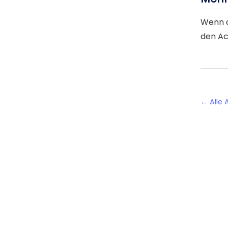
Wenn d
den Ac
← Alle A