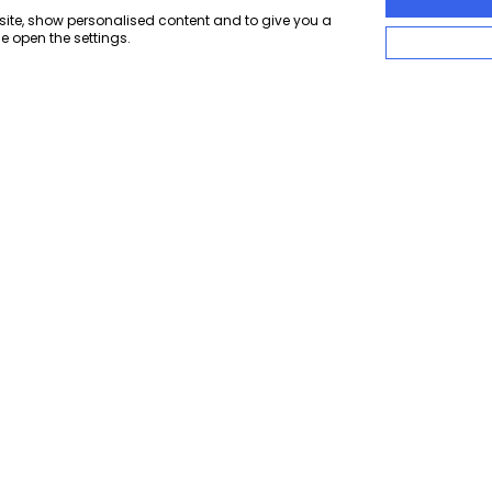
bsite, show personalised content and to give you a
e open the settings.
Branchen
Service
Augenoptik
Live Webinar buchen
Bauelemente
14 Tage kostenlos teste
Beleuchtung
Carports &
Dokumentation
Garagen
Dokumentation V3
BETA
Druck
Einrichtung
Backend API
BETA
Mobilität
Frontend API
ALPHA