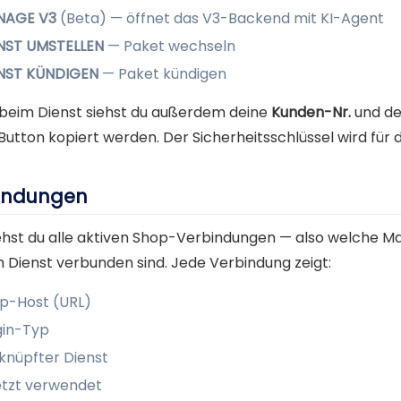
NAGE V3
(Beta) — öffnet das V3-Backend mit KI-Agent
NST UMSTELLEN
— Paket wechseln
NST KÜNDIGEN
— Paket kündigen
 beim Dienst siehst du außerdem deine
Kunden-Nr.
und d
utton kopiert werden. Der Sicherheitsschlüssel wird für d
indungen
iehst du alle aktiven Shop-Verbindungen — also welche 
 Dienst verbunden sind. Jede Verbindung zeigt:
p-Host (URL)
gin-Typ
knüpfter Dienst
etzt verwendet