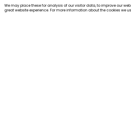
We may place these for analysis of our visitor data, to improve our we
great website experience. For more information about the cookies we us
configento.app ist die sofort
verfügbare Lösung um komplexe
Produkte ganz einfach zu
konfigurieren.
Produktkonfigurator
Angebotskonfigurator