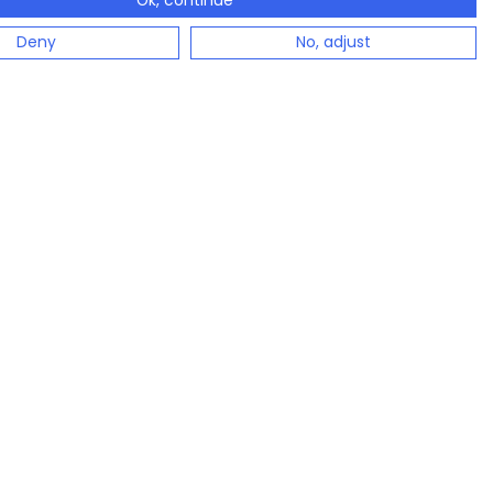
Ok, continue
Deny
No, adjust
Kontakt
Kontakt jederzeit über Chat
n