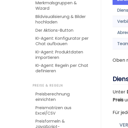
Merkmalsgruppen &
Wizard
Dien
Bildvisualisierung & Bilder
Verb
hochladen
Der Aktions-Button
Abre
KI-Agent: Konfigurator per
Tea
Chat aufbauen
KI-Agent: Produktdaten
importieren
Oben r
KI-Agent: Regeln per Chat
definieren
Dien
PREISE & REGELN
Unter
Preisberechnung
einrichten
Preis
u
Preismatrizen aus
Für je
Excel/CSV
Preisformeln &
VE
JavaScript-