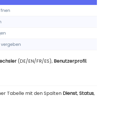
ffnen
n
gen
n vergeben
echsler
(DE/EN/FR/ES),
Benutzerprofil
.
iner Tabelle mit den Spalten
Dienst
,
Status
,