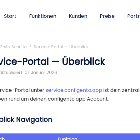
Start
Funktionen
Kunden
Preise
Part
rste Schritte / Service-Portal — Überblick
vice-Portal — Überblick
aktualisiert: 01. Januar 2026
rvice-Portal unter
service.configento.app
ist dein zentra
en rund um deinen configento.app Account.
blick Navigation
ch
Funktion