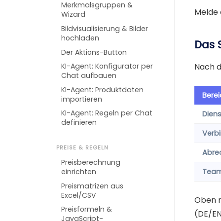
Merkmalsgruppen &
Melde 
Wizard
Bildvisualisierung & Bilder
hochladen
Das 
Der Aktions-Button
KI-Agent: Konfigurator per
Nach d
Chat aufbauen
KI-Agent: Produktdaten
Berei
importieren
KI-Agent: Regeln per Chat
Dien
definieren
Verb
PREISE & REGELN
Abre
Preisberechnung
einrichten
Tea
Preismatrizen aus
Excel/CSV
Oben r
Preisformeln &
(DE/EN
JavaScript-