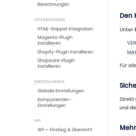
Berechnungen
Den 
INTEGRATIONEN
HTML-Snippet Integration
Unter
Magento-Plugin
VE
installieren
MA
Shopify-Plugin installieren
Shopware-Plugin
Für al
installieren
EINSTELLUNGEN
Siche
Globale Einstellungen
Direkt
Komponenten-
Einstellungen
und di
API
Mehr
API — Einstieg & Übersicht