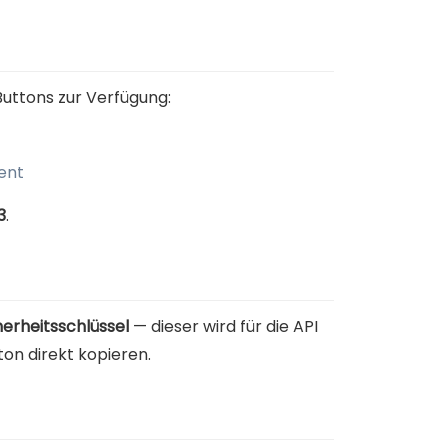
Buttons zur Verfügung:
ent
3
.
herheitsschlüssel
— dieser wird für die API
on direkt kopieren.