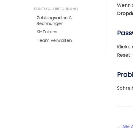
Wenn d
KONTO & ABRECHNUNG
Dropd
Zahlungsarten &
Rechnungen
Pass
KI-Tokens
Team verwalten
Klicke 
Reset-
Prob
Schrei
← Alle A