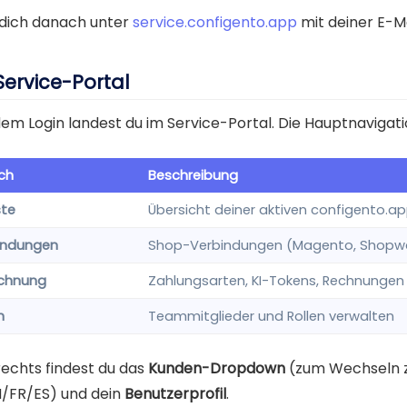
dich danach unter
service.configento.app
mit deiner E-M
Service-Portal
em Login landest du im Service-Portal. Die Hauptnavigati
ch
Beschreibung
ste
Übersicht deiner aktiven configento.a
indungen
Shop-Verbindungen (Magento, Shopwa
chnung
Zahlungsarten, KI-Tokens, Rechnungen
m
Teammitglieder und Rollen verwalten
echts findest du das
Kunden-Dropdown
(zum Wechseln z
/FR/ES) und dein
Benutzerprofil
.