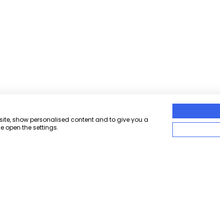
bsite, show personalised content and to give you a
e open the settings.
Branchen
Service