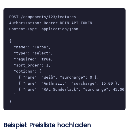
POST /components/123/features

Authorization: Bearer DEIN_API_TOKEN

Content-Type: application/json

{

  "name": "Farbe",

  "type": "select",

  "required": true,

  "sort_order": 1,

  "options": [

    { "name": "Weiß", "surcharge": 0 },

    { "name": "Anthrazit", "surcharge": 15.00 },

    { "name": "RAL Sonderlack", "surcharge": 45.00 }

  ]

}
Beispiel: Preisliste hochladen