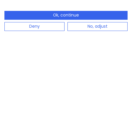
Ok, continue
Deny
No, adjust
configento.app ist die sofort verfügbare Lösung um
komplexe Produkte ganz einfach zu konfigurieren.
Produktkonfigurator
Angebotskonfigurator