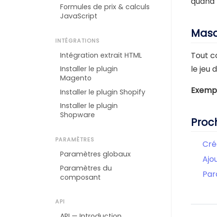
quand 
Formules de prix & calculs
JavaScript
Masq
INTÉGRATIONS
Tout c
Intégration extrait HTML
le jeu 
Installer le plugin
Magento
Exempl
Installer le plugin Shopify
Installer le plugin
Shopware
Proc
PARAMÈTRES
Cré
Paramètres globaux
Ajo
Paramètres du
Par
composant
API
API — Introduction