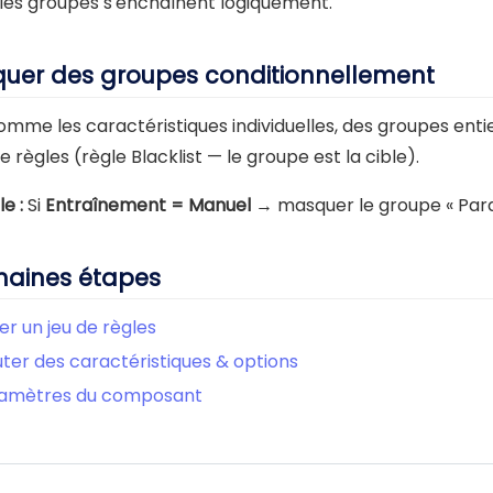
les groupes s'enchaînent logiquement.
uer des groupes conditionnellement
omme les caractéristiques individuelles, des groupes enti
de règles (règle Blacklist — le groupe est la cible).
e :
Si
Entraînement = Manuel
→ masquer le groupe « Par
haines étapes
er un jeu de règles
uter des caractéristiques & options
amètres du composant