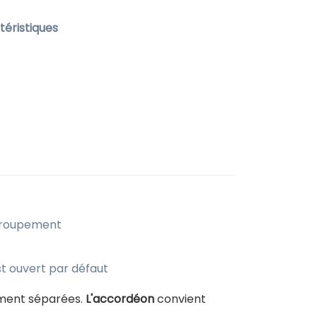
éristiques
egroupement
st ouvert par défaut
ement séparées.
L'accordéon
convient