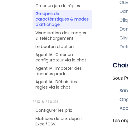
Ouv
Créer un jeu de règles
Dan
Groupes de
caractéristiques & modes
Cli
d'affichage
Don
Visualisation des images
Gli
& téléchargement
Déf
Le bouton d'action
Agent IA : Créer un
configurateur via le chat
Choi
Agent IA : Importer des
données produit
Sous
P
Agent IA : Définir des
règles via le chat
San
Ong
PRIX & RÈGLES
Acc
Configurer les prix
Matrices de prix depuis
Les on
Excel/CSV