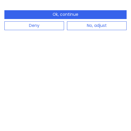
Ok, continue
Deny
No, adjust
configento.app es la solución inmediatamente
disponible para configurar productos complejos de
forma sencilla.
Configurador de productos