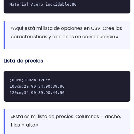
Material;Acero inoxidable;80
«Aquí está mi lista de opciones en CSV. Cree las
características y opciones en consecuencia.»
Lista de precios
;80cm;100cm;120cm

100cm;29.90;34.90;39.90

120cm;34.90;39.90;44.90
«Esta es mi lista de precios. Columnas = ancho,
filas = alto.»