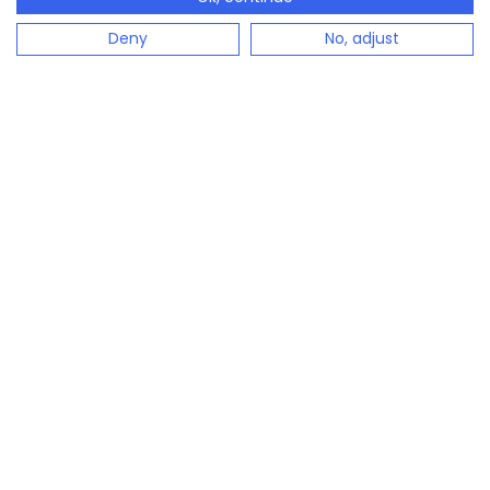
Deny
No, adjust
configento.app es la solución inmediatamente
disponible para configurar productos complejos de
forma sencilla.
Configurador de productos
Configurador de presupuestos
Calculadora de precios