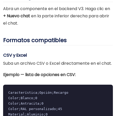
Abra un componente en el backend V3. Haga clic en
+ Nuevo chat
en la parte inferior derecha para abrir
el chat.
Formatos compatibles
CSV y Excel
Suba un archivo CSV o Excel directamente en el chat.
Ejemplo — lista de opciones en CSV:
Característica;Opción;Recargo

Color;Blanco;0

Color;Antracita;0

Color;RAL personalizado;45

Material;Aluminio;0
