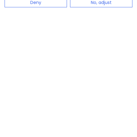
Deny
No, adjust
configento.app es la solución inmediatamente
disponible para configurar productos complejos de
forma sencilla.
Configurador de productos
Configurador de presupuestos
Calculadora de precios