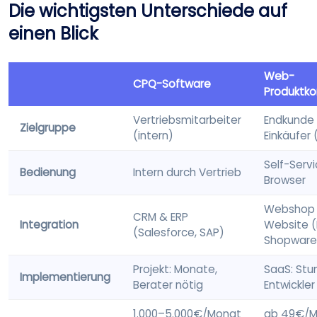
Die wichtigsten Unterschiede auf
einen Blick
Web-
CPQ-Software
Produktko
Vertriebsmitarbeiter
Endkunde 
Zielgruppe
(intern)
Einkäufer 
Self-Serv
Bedienung
Intern durch Vertrieb
Browser
Webshop
CRM & ERP
Integration
Website 
(Salesforce, SAP)
Shopware
Projekt: Monate,
SaaS: Stu
Implementierung
Berater nötig
Entwickler
1.000–5.000€/Monat
ab 49€/M