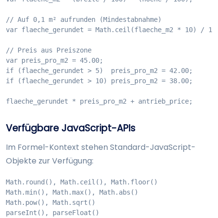
// Auf 0,1 m² aufrunden (Mindestabnahme)

var flaeche_gerundet = Math.ceil(flaeche_m2 * 10) / 10;
// Preis aus Preiszone

var preis_pro_m2 = 45.00;

if (flaeche_gerundet > 5)  preis_pro_m2 = 42.00;

if (flaeche_gerundet > 10) preis_pro_m2 = 38.00;

flaeche_gerundet * preis_pro_m2 + antrieb_price;
Verfügbare JavaScript-APIs
Im Formel-Kontext stehen Standard-JavaScript-
Objekte zur Verfügung:
Math.round(), Math.ceil(), Math.floor()

Math.min(), Math.max(), Math.abs()

Math.pow(), Math.sqrt()

parseInt(), parseFloat()
