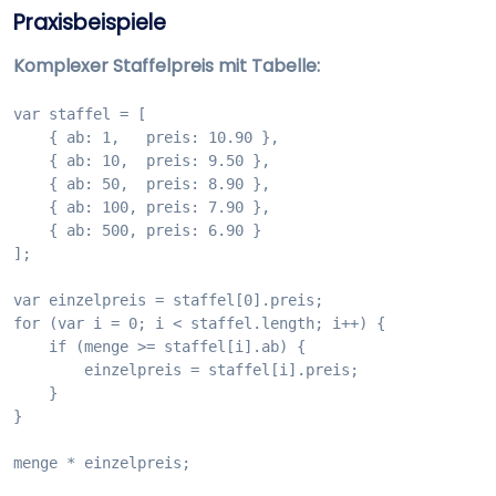
Praxisbeispiele
Komplexer Staffelpreis mit Tabelle:
var staffel = [

    { ab: 1,   preis: 10.90 },

    { ab: 10,  preis: 9.50 },

    { ab: 50,  preis: 8.90 },

    { ab: 100, preis: 7.90 },

    { ab: 500, preis: 6.90 }

];

var einzelpreis = staffel[0].preis;

for (var i = 0; i < staffel.length; i++) {

    if (menge >= staffel[i].ab) {

        einzelpreis = staffel[i].preis;

    }

}

menge * einzelpreis;