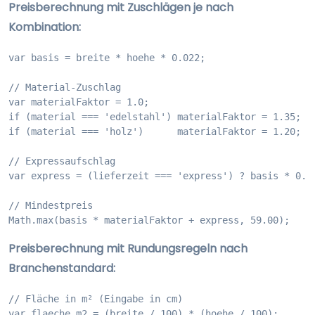
Preisberechnung mit Zuschlägen je nach
Kombination:
var basis = breite * hoehe * 0.022;

// Material-Zuschlag

var materialFaktor = 1.0;

if (material === 'edelstahl') materialFaktor = 1.35;

if (material === 'holz')      materialFaktor = 1.20;

// Expressaufschlag

var express = (lieferzeit === 'express') ? basis * 0.25
// Mindestpreis

Math.max(basis * materialFaktor + express, 59.00);
Preisberechnung mit Rundungsregeln nach
Branchenstandard:
// Fläche in m² (Eingabe in cm)

var flaeche_m2 = (breite / 100) * (hoehe / 100);
