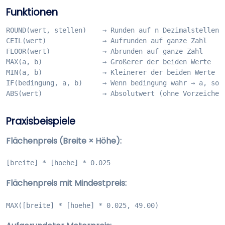
Funktionen
ROUND(wert, stellen)    → Runden auf n Dezimalstellen

CEIL(wert)              → Aufrunden auf ganze Zahl

FLOOR(wert)             → Abrunden auf ganze Zahl

MAX(a, b)               → Größerer der beiden Werte

MIN(a, b)               → Kleinerer der beiden Werte

IF(bedingung, a, b)     → Wenn bedingung wahr → a, sons
ABS(wert)               → Absolutwert (ohne Vorzeichen
Praxisbeispiele
Flächenpreis (Breite × Höhe):
[breite] * [hoehe] * 0.025
Flächenpreis mit Mindestpreis:
MAX([breite] * [hoehe] * 0.025, 49.00)