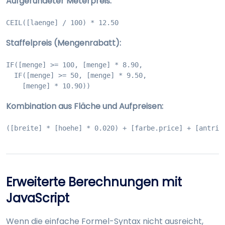
Aufgerundeter Meterpreis:
CEIL([laenge] / 100) * 12.50
Staffelpreis (Mengenrabatt):
IF([menge] >= 100, [menge] * 8.90,

  IF([menge] >= 50, [menge] * 9.50,

    [menge] * 10.90))
Kombination aus Fläche und Aufpreisen:
([breite] * [hoehe] * 0.020) + [farbe.price] + [antrie
Erweiterte Berechnungen mit
JavaScript
Wenn die einfache Formel-Syntax nicht ausreicht,