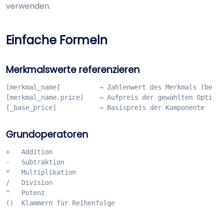
verwenden.
Einfache Formeln
Merkmalswerte referenzieren
[merkmal_name]          → Zahlenwert des Merkmals (bei 
[merkmal_name.price]    → Aufpreis der gewählten Option
[_base_price]           → Basispreis der Komponente
Grundoperatoren
+   Addition

-   Subtraktion

*   Multiplikation

/   Division

^   Potenz

()  Klammern für Reihenfolge